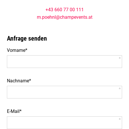
+43 660 77 00 111
m.poehnl@champevents.at
Anfrage senden
Pflichtfeld
Vorname
*
Pflichtfeld
Nachname
*
Pflichtfeld
E-Mail
*